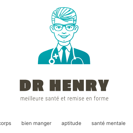
corps
bien manger
aptitude
santé mentale