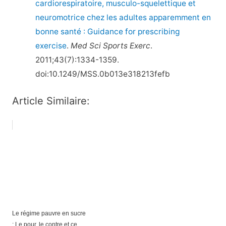
cardiorespiratoire, musculo-squelettique et
neuromotrice chez les adultes apparemment en
bonne santé : Guidance for prescribing
exercise
.
Med Sci Sports Exerc
.
2011;43(7):1334-1359.
doi:10.1249/MSS.0b013e318213fefb
Article Similaire:
Le régime pauvre en sucre
: Le pour, le contre et ce