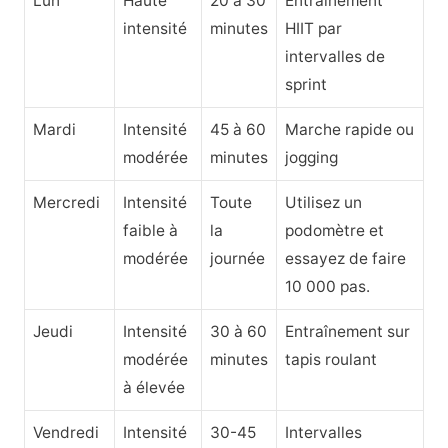
Lun
Haute
20 à 30
Entraînement
intensité
minutes
HIIT par
intervalles de
sprint
Mardi
Intensité
45 à 60
Marche rapide ou
modérée
minutes
jogging
Mercredi
Intensité
Toute
Utilisez un
faible à
la
podomètre et
modérée
journée
essayez de faire
10 000 pas.
Jeudi
Intensité
30 à 60
Entraînement sur
modérée
minutes
tapis roulant
à élevée
Vendredi
Intensité
30-45
Intervalles