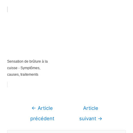
Sensation de brûlure à la
cuisse - Symptômes,
causes, traitements
Navigation
←
Article
Article
de
précédent
suivant
→
l’article