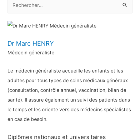
R
e
c
h
e
Dr Marc HENRY
r
Médecin généraliste
c
h
Le médecin généraliste accueille les enfants et les
e
adultes pour tous types de soins médicaux généraux
r
(consultation, contrôle annuel, vaccination, bilan de
santé). Il assure également un suivi des patients dans
:
le temps et les oriente vers des médecins spécialistes
en cas de besoin.
Diplômes nationaux et universitaires