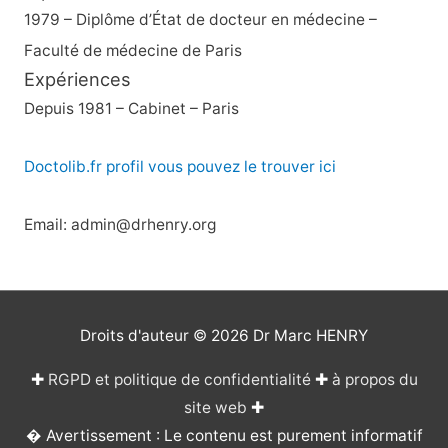
1979 – Diplôme d’État de docteur en médecine –
Faculté de médecine de Paris
Expériences
Depuis 1981 – Cabinet – Paris
Doctolib.fr profil vous pouvez le trouver ici
Email: admin@drhenry.org
Droits d'auteur © 2026
Dr Marc HENRY
✚
RGPD et politique de confidentialité
✚
à propos du
site web
✚
� Avertissement : Le contenu est purement informatif