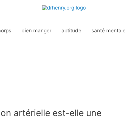
corps
bien manger
aptitude
santé mentale
n artérielle est-elle une