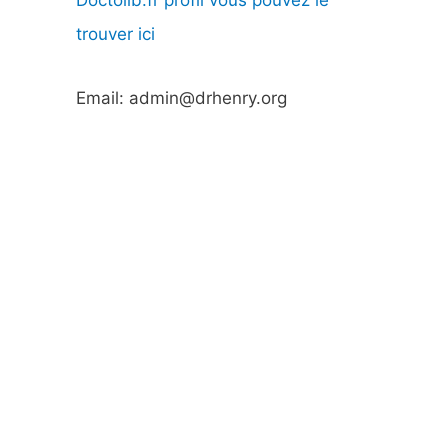
Doctolib.fr profil vous pouvez le
trouver ici
Email: admin@drhenry.org