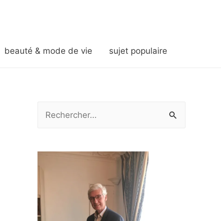
beauté & mode de vie
sujet populaire
R
e
c
h
e
r
c