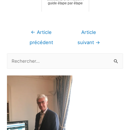
guide étape par étape
Navigation
←
Article
Article
de
précédent
suivant
→
l’article
R
e
c
h
e
r
c
h
e