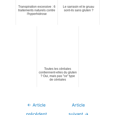
Transpiration excessive : 6
Le sarrasin et le gruau
traitements naturels contre
sont-ils sans gluten ?
l'hyperhidrose
Toutes les céréales
contiennent-elles du gluten
? Oui, mais pas "ce" type
de céréales
Navigation
←
Article
Article
de
précédent
suivant
→