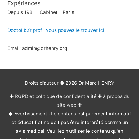
Expériences
Depuis 1981 – Cabinet – Paris
Doctolib.fr profil vous pouvez le trouver ici
Email: admin@drhenry.org
Droits d'auteur © 2026
Dr Marc HENRY
✚
RGPD et politique de confidentialité
✚
à propos du
site web
✚
� Avertissement : Le contenu est purement informatif
et éducatif et ne doit pas être interprété comme un
avis médical. Veuillez n'utiliser le contenu qu'en