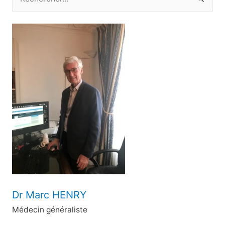
e
c
h
e
r
c
h
e
r
:
Dr Marc HENRY
Médecin généraliste