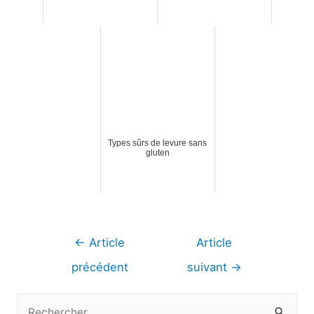
Types sûrs de levure sans
gluten
Navigation
←
Article
Article
de
précédent
suivant
→
l’article
R