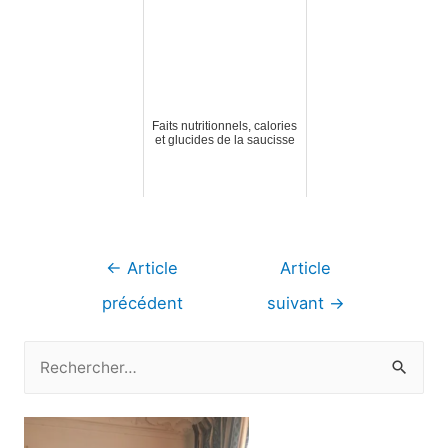
Faits nutritionnels, calories
et glucides de la saucisse
Navigation
←
Article
Article
de
précédent
suivant
→
l’article
R
e
c