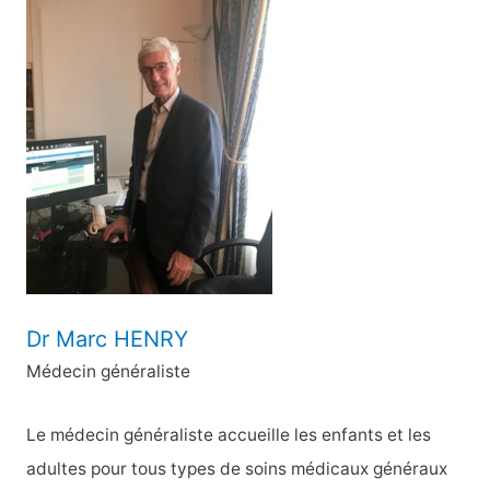
h
e
r
c
h
e
r
:
Dr Marc HENRY
Médecin généraliste
Le médecin généraliste accueille les enfants et les
adultes pour tous types de soins médicaux généraux