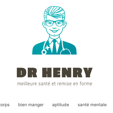
corps
bien manger
aptitude
santé mentale