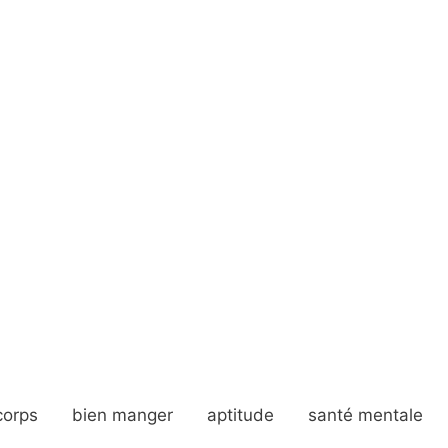
corps
bien manger
aptitude
santé mentale