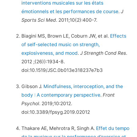
interventions musicales sur les états
émotionnels et les performances de course
.
J
Sports Sci Med
. 2011;10(2):400-7.
Biagini MS, Brown LE, Coburn JW, et al.
Effects
of self-selected music on strength,
explosiveness, and mood
.
J Strength Cond Res
.
2012 ;(26)):1934-8.
doi:10.1519/JSC.0b013e318237e7b3
Gibson J.
Mindfulness, interoception, and the
body : A contemporary perspective
.
Front
Psychol
. 2019;10:2012.
doi:10.3389/fpsyg.2019.02012
Thakare AE, Mehrotra R, Singh A.
Effet du tempo
de la musique sur la performance d’exercice et