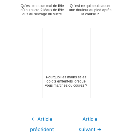
Qu'est-ce qu'un mal de tête
Qu'est-ce qui peut causer
dû au sucre ? Maux de tête
une douleur au pied après
dus au sevrage du sucre
la course ?
Pourquoi les mains et les
doigts enflent-ils lorsque
vous marchez ou courez ?
Navigation
←
Article
Article
de
précédent
suivant
→