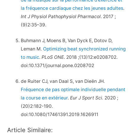
la fréquence cardiaque chez les jeunes adultes
.
Int J Physiol Pathophysiol Pharmacol
. 2017 ;
(9)2:35–39.
Buhmann J, Moens B, Van Dyck E, Dotov D,
Leman M.
Optimizing beat synchronized running
to music
.
PLoS ONE
. 2018 ;(13)12:e0208702.
doi:10.1371/journal.pone.0208702
de Ruiter CJ, van Daal S, van Dieën JH.
Fréquence de pas optimale individuelle pendant
la course en extérieur
.
Eur J Sport Sci.
2020 ;
(20)2:182-190.
doi:10.1080/17461391.2019.1626911
Article Similaire: