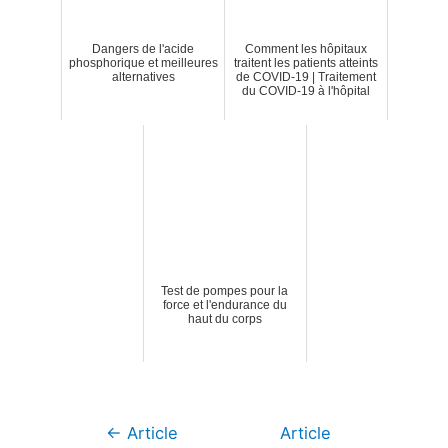
Dangers de l'acide
Comment les hôpitaux
phosphorique et meilleures
traitent les patients atteints
alternatives
de COVID-19 | Traitement
du COVID-19 à l'hôpital
Test de pompes pour la
force et l'endurance du
haut du corps
Navigation
←
Article
Article