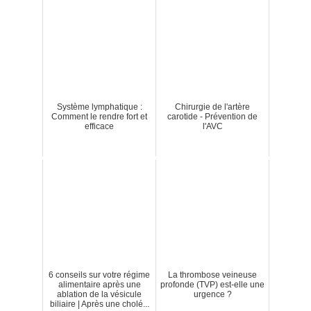
Système lymphatique :
Chirurgie de l'artère
Comment le rendre fort et
carotide - Prévention de
efficace
l'AVC
6 conseils sur votre régime
La thrombose veineuse
alimentaire après une
profonde (TVP) est-elle une
ablation de la vésicule
urgence ?
biliaire | Après une cholé...