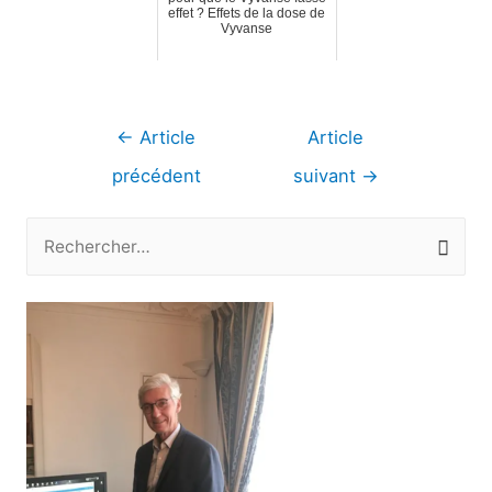
effet ? Effets de la dose de
Vyvanse
Navigation
←
Article
Article
de
précédent
suivant
→
l’article
R
e
c
h
e
r
c
h