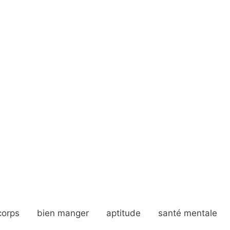
corps
bien manger
aptitude
santé mentale