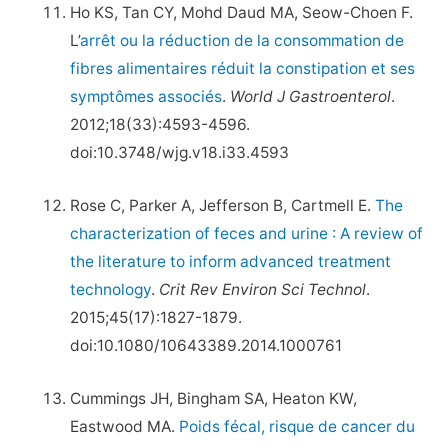
Ho KS, Tan CY, Mohd Daud MA, Seow-Choen F.
L’
arrêt ou la réduction de la consommation de
fibres alimentaires réduit la constipation et ses
symptômes associés
.
World J Gastroenterol
.
2012;18(33):4593-4596.
doi:10.3748/wjg.v18.i33.4593
Rose C, Parker A, Jefferson B, Cartmell E.
The
characterization of feces and urine : A review of
the literature to inform advanced treatment
technology
.
Crit Rev Environ Sci Technol
.
2015;45(17):1827-1879.
doi:10.1080/10643389.2014.1000761
Cummings JH, Bingham SA, Heaton KW,
Eastwood MA.
Poids fécal, risque de cancer du