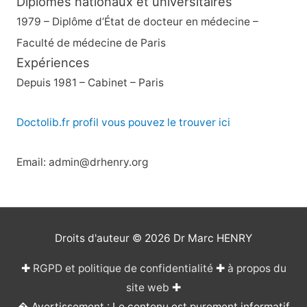
Diplômes nationaux et universitaires
1979 – Diplôme d’État de docteur en médecine –
Faculté de médecine de Paris
Expériences
Depuis 1981 – Cabinet – Paris
Doctolib.fr profil vous pouvez le trouver ici
Email: admin@drhenry.org
Droits d'auteur © 2026
Dr Marc HENRY
✚
RGPD et politique de confidentialité
✚
à propos du
site web
✚
� Avertissement : Le contenu est purement informatif