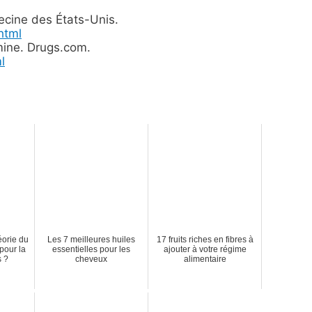
cine des États-Unis.
html
mine. Drugs.com.
l
éorie du
Les 7 meilleures huiles
17 fruits riches en fibres à
pour la
essentielles pour les
ajouter à votre régime
s ?
cheveux
alimentaire