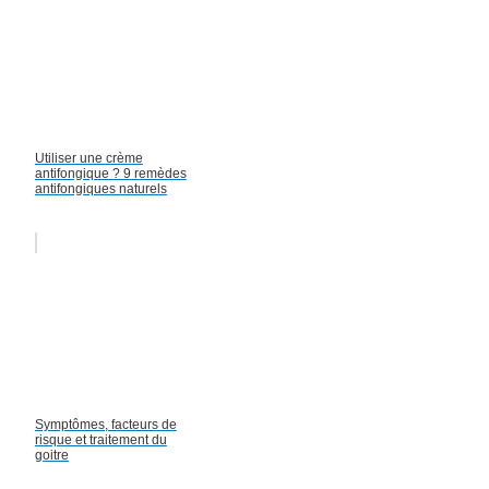
Utiliser une crème
antifongique ? 9 remèdes
antifongiques naturels
Symptômes, facteurs de
risque et traitement du
goitre