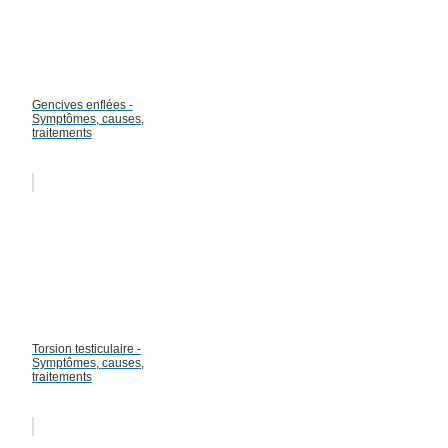
Gencives enflées -
Symptômes, causes,
traitements
Torsion testiculaire -
Symptômes, causes,
traitements