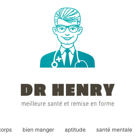
corps
bien manger
aptitude
santé mentale