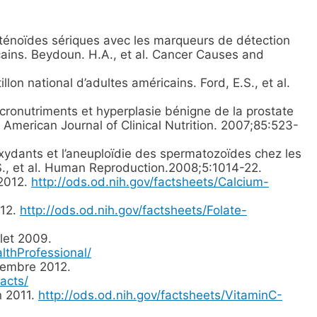
oténoïdes sériques avec les marqueurs de détection
ains. Beydoun. H.A., et al. Cancer Causes and
on national d’adultes américains. Ford, E.S., et al.
ronutriments et hyperplasie bénigne de la prostate
American Journal of Clinical Nutrition. 2007;85:523-
ioxydants et l’aneuploïdie des spermatozoïdes chez les
, et al. Human Reproduction.2008;5:1014-22.
 2012.
http://ods.od.nih.gov/factsheets/Calcium-
012.
http://ods.od.nih.gov/factsheets/Folate-
let 2009.
lthProfessional/
tembre 2012.
acts/
n 2011.
http://ods.od.nih.gov/factsheets/VitaminC-