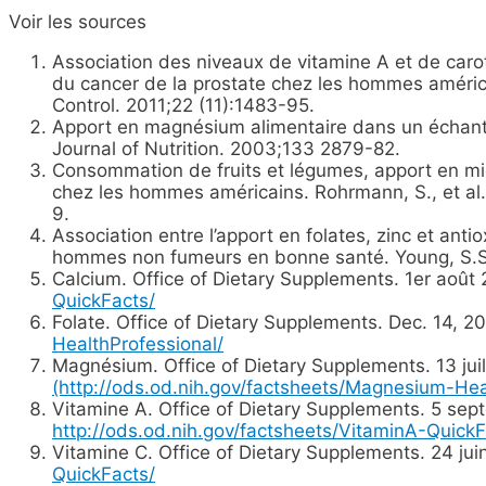
Voir les sources
Association des niveaux de vitamine A et de car
du cancer de la prostate chez les hommes améric
Control. 2011;22 (11):1483-95.
Apport en magnésium alimentaire dans un échantill
Journal of Nutrition. 2003;133 2879-82.
Consommation de fruits et légumes, apport en mic
chez les hommes américains. Rohrmann, S., et al. 
9.
Association entre l’apport en folates, zinc et ant
hommes non fumeurs en bonne santé. Young, S.S.
Calcium. Office of Dietary Supplements. 1er août
QuickFacts/
Folate. Office of Dietary Supplements. Dec. 14, 2
HealthProfessional/
Magnésium. Office of Dietary Supplements. 13 juil
(http://ods.od.nih.gov/factsheets/Magnesium-Hea
Vitamine A. Office of Dietary Supplements. 5 sep
http://ods.od.nih.gov/factsheets/VitaminA-QuickF
Vitamine C. Office of Dietary Supplements. 24 jui
QuickFacts/