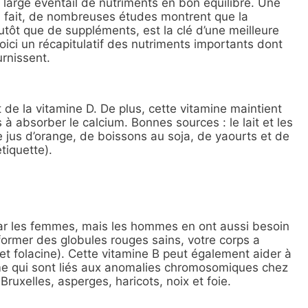
 large éventail de nutriments en bon équilibre. Une
En fait, de nombreuses études montrent que la
tôt que de suppléments, est la clé d’une meilleure
oici un récapitulatif des nutriments importants dont
rnissent.
 de la vitamine D. De plus, cette vitamine maintient
 à absorber le calcium. Bonnes sources : le lait et les
 jus d’orange, de boissons au soja, de yaourts et de
tiquette).
par les femmes, mais les hommes en ont aussi besoin
t former des globules rouges sains, votre corps a
et folacine). Cette vitamine B peut également aider à
me qui sont liés aux anomalies chromosomiques chez
ruxelles, asperges, haricots, noix et foie.