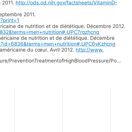
n 2011.
http://ods.od.nih.gov/factsheets/VitaminD-
septembre 2011.
?print=1
icaine de nutrition et de diététique. Décembre 2012.
d=6832&terms=men+nutrition#.UPC7rqzhcng
ricaine de nutrition et de diététique. Décembre
aspx?id=6836&terms=men+nutrition#.UPC6vKzhcng
 américaine du cœur. Avril 2012.
http://www.
ure/PreventionTreatmentofHighBloodPressure/Po…