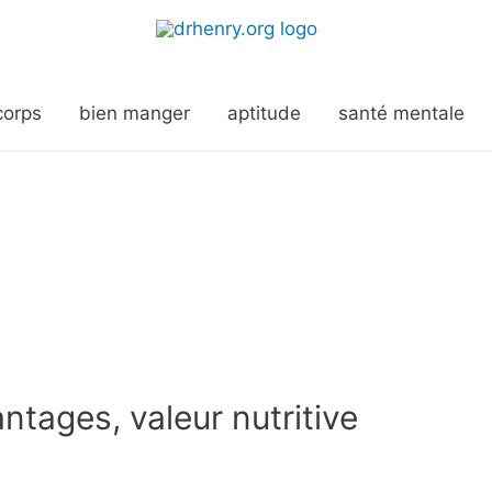
corps
bien manger
aptitude
santé mentale
antages, valeur nutritive