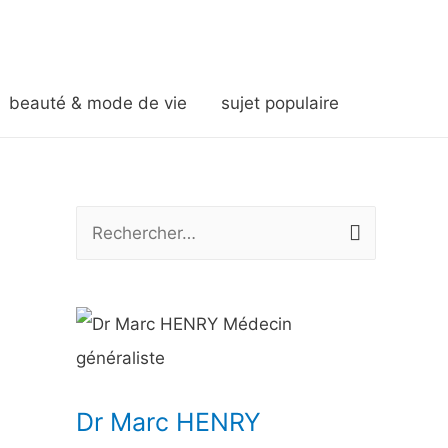
beauté & mode de vie
sujet populaire
R
e
c
h
e
r
Dr Marc HENRY
c