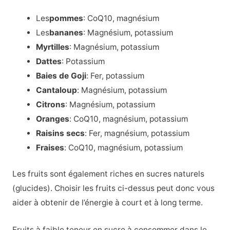
Les
pommes
: CoQ10, magnésium
Les
bananes
: Magnésium, potassium
Myrtilles
: Magnésium, potassium
Dattes
: Potassium
Baies de Goji
:
Fer, potassium
Cantaloup
:
Magnésium, potassium
Citrons
: Magnésium, potassium
Oranges
:
CoQ10, magnésium, potassium
Raisins secs
:
Fer, magnésium, potassium
Fraises
:
CoQ10, magnésium, potassium
Les fruits sont également riches en sucres naturels
(glucides). Choisir les fruits ci-dessus peut donc vous
aider à obtenir de l’énergie à court et à long terme.
Fruits à faible teneur en sucre à consommer dans le