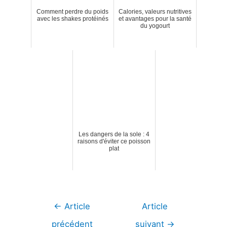
Comment perdre du poids
Calories, valeurs nutritives
avec les shakes protéinés
et avantages pour la santé
du yogourt
Les dangers de la sole : 4
raisons d'éviter ce poisson
plat
Navigation
←
Article
Article
de
précédent
suivant
→