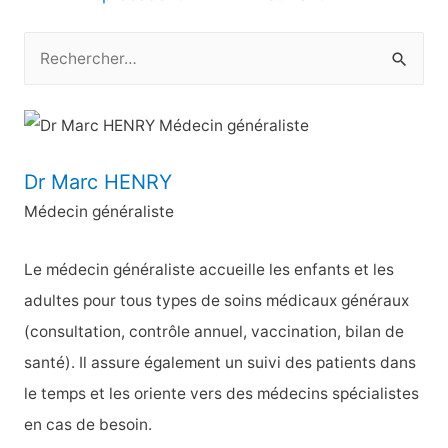
l’article
R
e
c
h
e
Dr Marc HENRY
r
Médecin généraliste
c
h
Le médecin généraliste accueille les enfants et les
e
adultes pour tous types de soins médicaux généraux
r
(consultation, contrôle annuel, vaccination, bilan de
santé). Il assure également un suivi des patients dans
:
le temps et les oriente vers des médecins spécialistes
en cas de besoin.