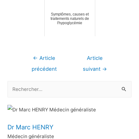
Symptômes, causes et
traitements naturels de
l'hypoglycémie
Navigation
←
Article
Article
de
précédent
suivant
→
l’article
R
e
c
h
e
Dr Marc HENRY
r
Médecin généraliste