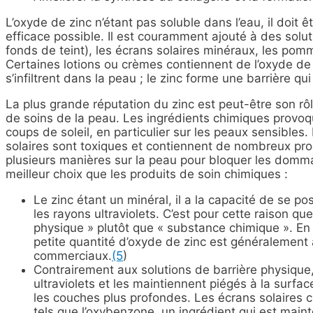
L’oxyde de zinc n’étant pas soluble dans l’eau, il doit 
efficace possible. Il est couramment ajouté à des solu
fonds de teint), les écrans solaires minéraux, les po
Certaines lotions ou crèmes contiennent de l’oxyde de
s’infiltrent dans la peau ; le zinc forme une barrière qu
La plus grande réputation du zinc est peut-être son rôl
de soins de la peau. Les ingrédients chimiques provoqu
coups de soleil, en particulier sur les peaux sensibles
solaires sont toxiques et contiennent de nombreux prod
plusieurs manières sur la peau pour bloquer les domma
meilleur choix que les produits de soin chimiques :
Le zinc étant un minéral, il a la capacité de se pos
les rayons ultraviolets. C’est pour cette raison q
physique » plutôt que « substance chimique ». En 
petite quantité d’oxyde de zinc est généralement 
commerciaux.
(5
)
Contrairement aux solutions de barrière physique
ultraviolets et les maintiennent piégés à la surfa
les couches plus profondes. Les écrans solaires
tels que l’oxybenzone, un ingrédient qui est maintena