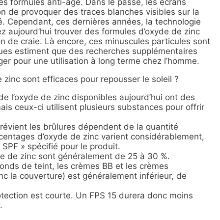
es formules anti-âge. Dans le passé, les écrans
on de provoquer des traces blanches visibles sur la
bé. Cependant, ces dernières années, la technologie
z aujourd’hui trouver des formules d’oxyde de zinc
on de craie. Là encore, ces minuscules particules sont
ques estiment que des recherches supplémentaires
ger pour une utilisation à long terme chez l’homme.
inc sont efficaces pour repousser le soleil ?
de l’oxyde de zinc disponibles aujourd’hui ont des
ais ceux-ci utilisent plusieurs substances pour offrir
 prévient les brûlures dépendent de la quantité
rcentages d’oxyde de zinc varient considérablement,
 SPF » spécifié pour le produit.
de de zinc sont généralement de 25 à 30 %.
onds de teint, les crèmes BB et les crèmes
nc la couverture) est généralement inférieur, de
protection est courte. Un FPS 15 durera donc moins
.