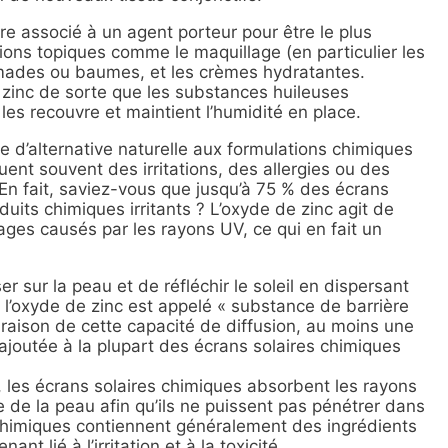
être associé à un agent porteur pour être le plus
tions topiques comme le maquillage (en particulier les
mmades ou baumes, et les crèmes hydratantes.
 zinc de sorte que les substances huileuses
i les recouvre et maintient l’humidité en place.
e d’alternative naturelle aux formulations chimiques
ent souvent des irritations, des allergies ou des
. En fait, saviez-vous que jusqu’à 75 % des écrans
uits chimiques irritants ? L’oxyde de zinc agit de
ges causés par les rayons UV, ce qui en fait un
er sur la peau et de réfléchir le soleil en dispersant
ue l’oxyde de zinc est appelé « substance de barrière
raison de cette capacité de diffusion, au moins une
ajoutée à la plupart des écrans solaires chimiques
, les écrans solaires chimiques absorbent les rayons
ce de la peau afin qu’ils ne puissent pas pénétrer dans
 chimiques contiennent généralement des ingrédients
nt lié à l’irritation et à la toxicité.