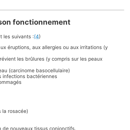
t son fonctionnement
t les suivants :
(4
)
ux éruptions, aux allergies ou aux irritations (y
prévient les brûlures (y compris sur les peaux
peau (carcinome basocellulaire)
es infections bactériennes
ndommagés
 la rosacée)
n de nouveaux tissus conjonctifs.