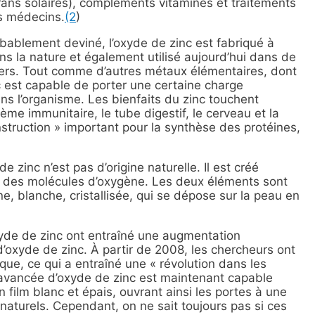
rans solaires), compléments vitaminés et traitements
es médecins.
(2
)
bablement deviné, l’oxyde de zinc est fabriqué à
ns la nature et également utilisé aujourd’hui dans de
ers. Tout comme d’autres métaux élémentaires, dont
c est capable de porter une certaine charge
ans l’organisme. Les bienfaits du zinc touchent
me immunitaire, le tube digestif, le cerveau et la
nstruction » important pour la synthèse des protéines,
e zinc n’est pas d’origine naturelle. Il est créé
à des molécules d’oxygène. Les deux éléments sont
, blanche, cristallisée, qui se dépose sur la peau en
xyde de zinc ont entraîné une augmentation
’oxyde de zinc. À partir de 2008, les chercheurs ont
que, ce qui a entraîné une « révolution dans les
e avancée d’oxyde de zinc est maintenant capable
n film blanc et épais, ouvrant ainsi les portes à une
naturels. Cependant, on ne sait toujours pas si ces