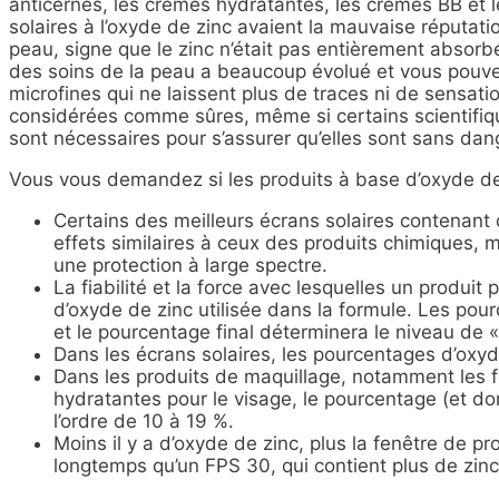
anticernes, les crèmes hydratantes, les crèmes BB et l
solaires à l’oxyde de zinc avaient la mauvaise réputati
peau, signe que le zinc n’était pas entièrement absor
des soins de la peau a beaucoup évolué et vous pouve
microfines qui ne laissent plus de traces ni de sensati
considérées comme sûres, même si certains scientifi
sont nécessaires pour s’assurer qu’elles sont sans dan
Vous vous demandez si les produits à base d’oxyde de z
Certains des meilleurs écrans solaires contenant 
effets similaires à ceux des produits chimiques, m
une protection à large spectre.
La fiabilité et la force avec lesquelles un produit
d’oxyde de zinc utilisée dans la formule. Les pou
et le pourcentage final déterminera le niveau de «
Dans les écrans solaires, les pourcentages d’oxy
Dans les produits de maquillage, notamment les f
hydratantes pour le visage, le pourcentage (et do
l’ordre de 10 à 19 %.
Moins il y a d’oxyde de zinc, plus la fenêtre de 
longtemps qu’un FPS 30, qui contient plus de zinc