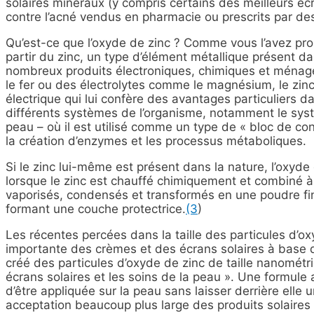
solaires minéraux (y compris certains des meilleurs éc
contre l’acné vendus en pharmacie ou prescrits par d
Qu’est-ce que l’oxyde de zinc ? Comme vous l’avez pro
partir du zinc, un type d’élément métallique présent da
nombreux produits électroniques, chimiques et ménag
le fer ou des électrolytes comme le magnésium, le zin
électrique qui lui confère des avantages particuliers d
différents systèmes de l’organisme, notamment le systè
peau – où il est utilisé comme un type de « bloc de co
la création d’enzymes et les processus métaboliques.
Si le zinc lui-même est présent dans la nature, l’oxyde d
lorsque le zinc est chauffé chimiquement et combiné 
vaporisés, condensés et transformés en une poudre fine
formant une couche protectrice.
(3
)
Les récentes percées dans la taille des particules d’o
importante des crèmes et des écrans solaires à base d
créé des particules d’oxyde de zinc de taille nanométri
écrans solaires et les soins de la peau ». Une formul
d’être appliquée sur la peau sans laisser derrière elle u
acceptation beaucoup plus large des produits solaires 