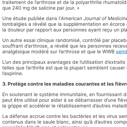
traitement de l’arthrose et de la polyarthrite rhumatoï
que 240 mg de salicine par jour. »
Une étude publiée dans l’
American Journal of Medicin
lombalgies a révélé que la supplémentation en écorce
la douleur par rapport aux personnes ayant reçu un pl
Un autre essai clinique randomisé, contrôlé par placeb
souffrant d’arthrose, a révélé que les personnes receva
analgésique modéré sur l’arthrose et que le WWB
semb
L’un des principaux avantages de l’utilisation d’extrait
telles que l’arthrite est que la plupart semblent cause
l’aspirine.
3. Protège contre les maladies courantes et les fièv
En soutenant le système immunitaire, en fournissant d
peut être utilisé pour aider à se débarrasser d’une fiè
la grippe et accélérer le rétablissement d’autres malad
La défense accrue contre les bactéries et les virus se
contenus dans le saule blanc, ainsi qu’à d’autres com