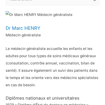
e
c
h
e
Dr Marc HENRY
r
Médecin généraliste
c
h
Le médecin généraliste accueille les enfants et les
e
adultes pour tous types de soins médicaux généraux
r
(consultation, contrôle annuel, vaccination, bilan de
santé). Il assure également un suivi des patients dans
:
le temps et les oriente vers des médecins spécialistes
en cas de besoin.
Diplômes nationaux et universitaires
1979 – Diplôme d’État de docteur en médecine –