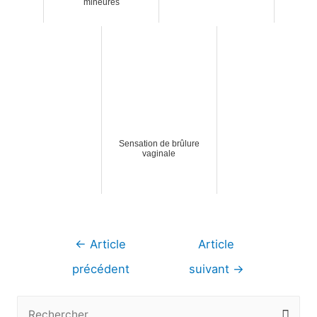
mineures
Sensation de brûlure
vaginale
Navigation
←
Article
Article
de
précédent
suivant
→
l’article
R