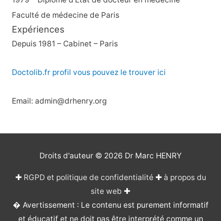
Faculté de médecine de Paris
Expériences
Depuis 1981 – Cabinet – Paris
Doctolib.fr profil vous pouvez le trouver ici
Email: admin@drhenry.org
Droits d'auteur © 2026
Dr Marc HENRY
✚
RGPD et politique de confidentialité
✚
à propos du
site web
✚
� Avertissement : Le contenu est purement informatif
et éducatif et ne doit pas être interprété comme un