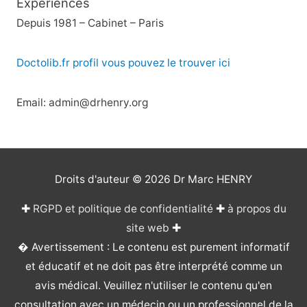
Expériences
Depuis 1981 – Cabinet – Paris
Doctolib.fr profil vous pouvez le trouver ici
Email: admin@drhenry.org
Droits d'auteur © 2026
Dr Marc HENRY
✚
RGPD et politique de confidentialité
✚
à propos du
site web
✚
� Avertissement : Le contenu est purement informatif
et éducatif et ne doit pas être interprété comme un
avis médical. Veuillez n'utiliser le contenu qu'en
consultation avec un médecin ou un professionnel de la