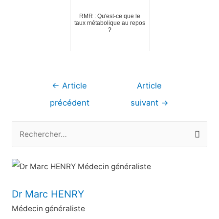
RMR : Qu'est-ce que le
taux métabolique au repos
?
Navigation
←
Article
Article
de
précédent
suivant
→
l’article
R
e
c
h
e
Dr Marc HENRY
r
Médecin généraliste