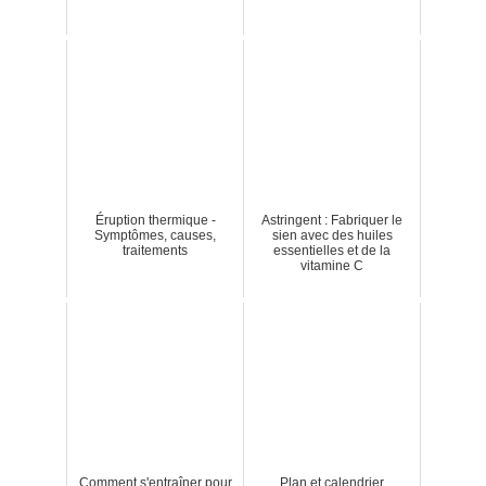
Éruption thermique -
Astringent : Fabriquer le
Symptômes, causes,
sien avec des huiles
traitements
essentielles et de la
vitamine C
Comment s'entraîner pour
Plan et calendrier