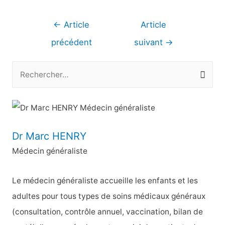
Navigation
←
Article
Article
de
précédent
suivant
→
l’article
R
e
c
h
e
Dr Marc HENRY
r
Médecin généraliste
c
h
Le médecin généraliste accueille les enfants et les
e
adultes pour tous types de soins médicaux généraux
r
(consultation, contrôle annuel, vaccination, bilan de