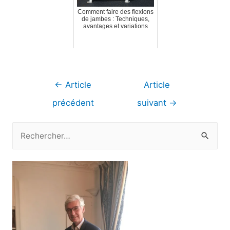
Comment faire des flexions
de jambes : Techniques,
avantages et variations
Navigation
←
Article
Article
de
précédent
suivant
→
l’article
R
e
c
h
e
r
c