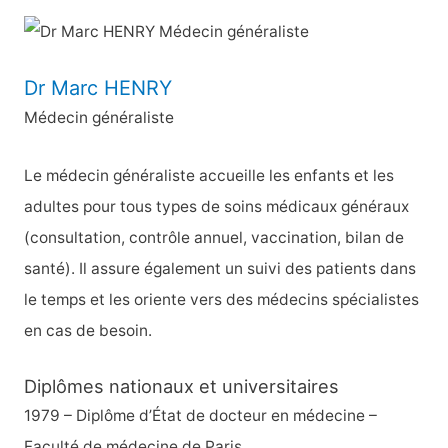
c
h
e
Dr Marc HENRY
r
Médecin généraliste
c
h
Le médecin généraliste accueille les enfants et les
e
adultes pour tous types de soins médicaux généraux
r
(consultation, contrôle annuel, vaccination, bilan de
santé). Il assure également un suivi des patients dans
:
le temps et les oriente vers des médecins spécialistes
en cas de besoin.
Diplômes nationaux et universitaires
1979 – Diplôme d’État de docteur en médecine –
Faculté de médecine de Paris