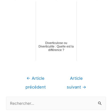
Diverticulose ou
Diverticulite : Quelle est la
différence ?
Navigation
←
Article
Article
de
précédent
suivant
→
l’article
R
e