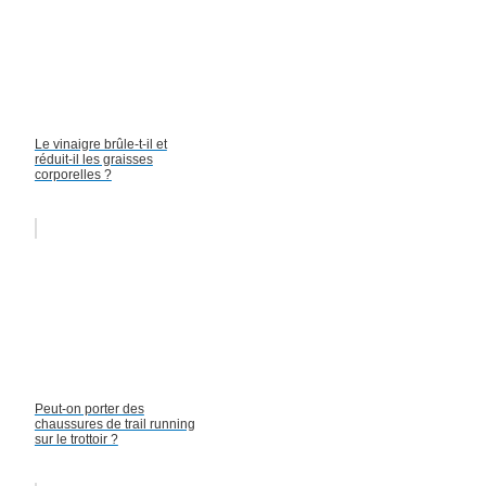
Le vinaigre brûle-t-il et
réduit-il les graisses
corporelles ?
Peut-on porter des
chaussures de trail running
sur le trottoir ?