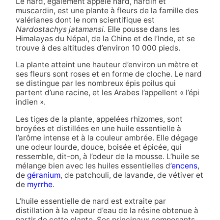
Le nard, également appelé nard, nardin et
muscardin, est une plante à fleurs de la famille des
valérianes dont le nom scientifique est
Nardostachys jatamansi
. Elle pousse dans les
Himalayas du Népal, de la Chine et de l’Inde, et se
trouve à des altitudes d’environ 10 000 pieds.
La plante atteint une hauteur d’environ un mètre et
ses fleurs sont roses et en forme de cloche. Le nard
se distingue par les nombreux épis poilus qui
partent d’une racine, et les Arabes l’appellent « l’épi
indien ».
Les tiges de la plante, appelées rhizomes, sont
broyées et distillées en une huile essentielle à
l’arôme intense et à la couleur ambrée. Elle dégage
une odeur lourde, douce, boisée et épicée, qui
ressemble, dit-on, à l’odeur de la mousse. L’huile se
mélange bien avec les huiles essentielles d’
encens
,
de
géranium
, de patchouli, de lavande, de vétiver et
de
myrrhe
.
L’huile essentielle de nard est extraite par
distillation à la vapeur d’eau de la résine obtenue à
partir de cette plante. Ses principaux composants