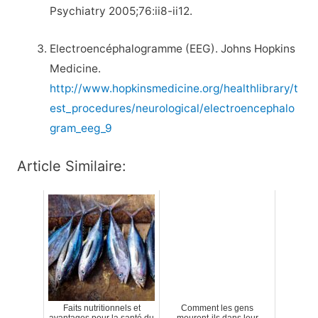
Psychiatry 2005;76:ii8-ii12.
Electroencéphalogramme (EEG). Johns Hopkins
Medicine.
http://www.hopkinsmedicine.org/healthlibrary/t
est_procedures/neurological/electroencephalo
gram_eeg_9
Article Similaire:
Faits nutritionnels et
Comment les gens
avantages pour la santé du
meurent-ils dans leur