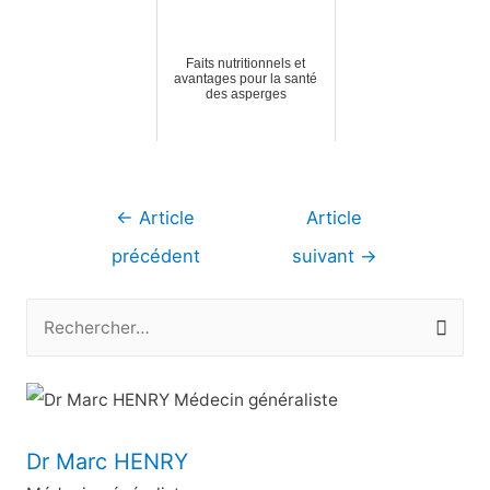
Faits nutritionnels et
avantages pour la santé
des asperges
Navigation
←
Article
Article
de
précédent
suivant
→
l’article
R
e
c
h
e
Dr Marc HENRY
r