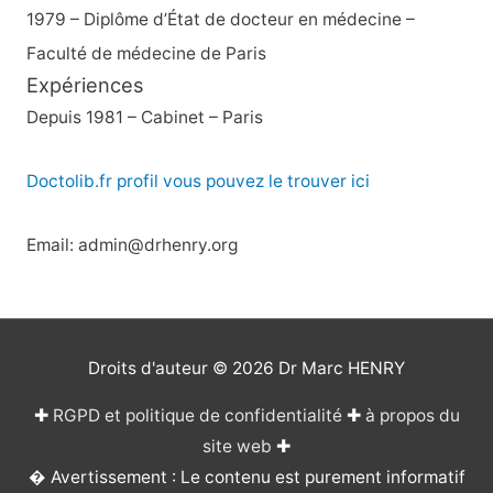
1979 – Diplôme d’État de docteur en médecine –
Faculté de médecine de Paris
Expériences
Depuis 1981 – Cabinet – Paris
Doctolib.fr profil vous pouvez le trouver ici
Email: admin@drhenry.org
Droits d'auteur © 2026
Dr Marc HENRY
✚
RGPD et politique de confidentialité
✚
à propos du
site web
✚
� Avertissement : Le contenu est purement informatif