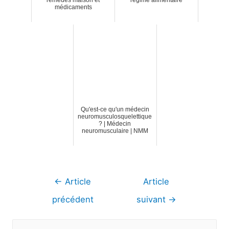
médicaments
Qu'est-ce qu'un médecin
neuromusculosquelettique
? | Médecin
neuromusculaire | NMM
Navigation
←
Article
Article
de
précédent
suivant
→
l’article
R