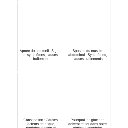
Apnée du sommeil : Signes
Spasme du muscle
et symptômes, causes,
abdominal - Symptômes,
traitement
causes, traitements
Constipation : Causes,
Pourquoi les glucides
facteurs de risque,
doivent rester dans notre
remèdes maison et
régime alimentaire