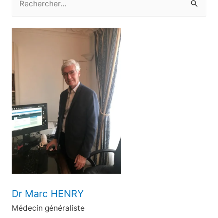
e
c
h
e
r
c
h
e
r
:
Dr Marc HENRY
Médecin généraliste