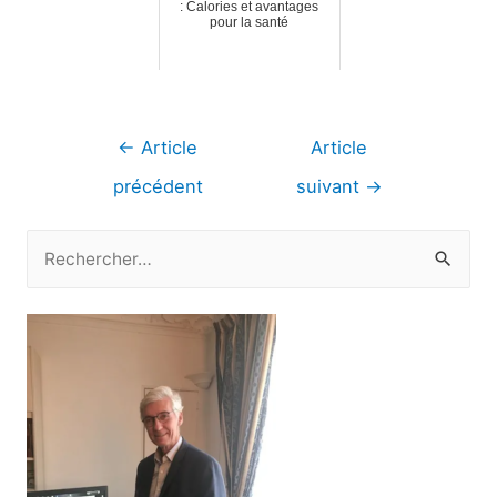
: Calories et avantages
pour la santé
Navigation
←
Article
Article
de
précédent
suivant
→
l’article
R
e
c
h
e
r
c
h