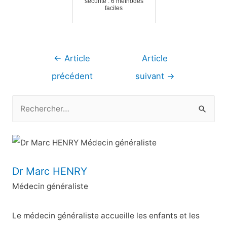
sécurité : 6 méthodes
faciles
Navigation
←
Article
Article
de
précédent
suivant
→
l’article
R
e
c
h
e
Dr Marc HENRY
r
Médecin généraliste
c
h
Le médecin généraliste accueille les enfants et les