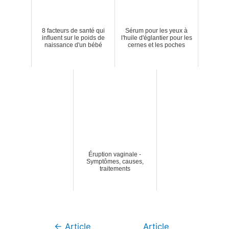
8 facteurs de santé qui
Sérum pour les yeux à
influent sur le poids de
l'huile d'églantier pour les
naissance d'un bébé
cernes et les poches
Éruption vaginale -
Symptômes, causes,
traitements
Navigation
←
Article
Article