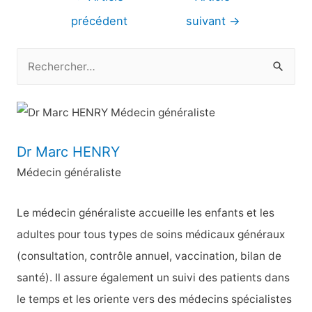
de
précédent
suivant
→
l’article
R
e
c
h
e
Dr Marc HENRY
r
Médecin généraliste
c
h
Le médecin généraliste accueille les enfants et les
e
adultes pour tous types de soins médicaux généraux
r
(consultation, contrôle annuel, vaccination, bilan de
santé). Il assure également un suivi des patients dans
:
le temps et les oriente vers des médecins spécialistes