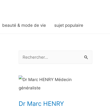
beauté & mode de vie
sujet populaire
R
e
c
h
e
r
Dr Marc HENRY
c