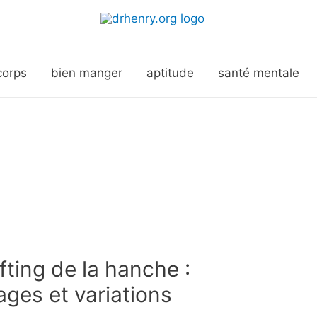
corps
bien manger
aptitude
santé mentale
fting de la hanche :
ges et variations