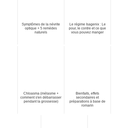
Symptômes de la névrite
Le régime Isagenix : Le
optique + 5 remèdes
pour, le contre et ce que
naturels
vous pouvez manger
Chloasma (mélasme +
Bienfaits, effets
comment s'en débarrasser
secondaires et
pendant la grossesse)
préparations à base de
romarin