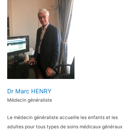
e
r
c
h
e
r
:
Dr Marc HENRY
Médecin généraliste
Le médecin généraliste accueille les enfants et les
adultes pour tous types de soins médicaux généraux