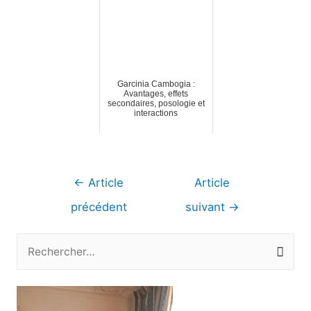
Garcinia Cambogia :
Avantages, effets
secondaires, posologie et
interactions
Navigation
←
Article
Article
de
précédent
suivant
→
l’article
R
e
c
h