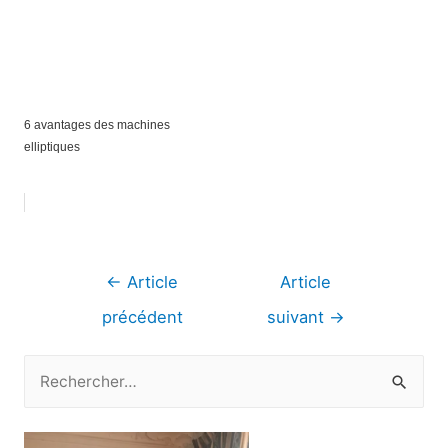
6 avantages des machines
elliptiques
Navigation
←
Article
Article
de
précédent
suivant
→
l’article
R
e
c