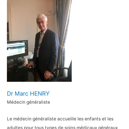
h
e
r
c
h
e
r
:
Dr Marc HENRY
Médecin généraliste
Le médecin généraliste accueille les enfants et les
adultes pour tous types de soins médicaux généraux