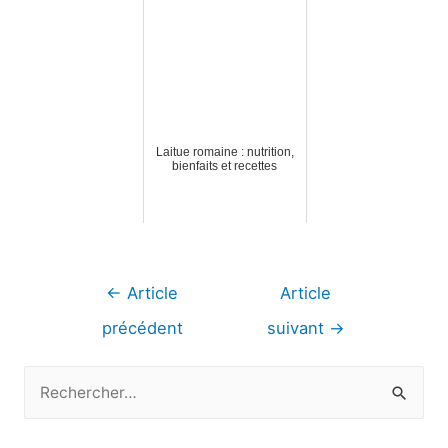
Laitue romaine : nutrition,
bienfaits et recettes
Navigation
←
Article
Article
de
précédent
suivant
→
l’article
R
e
c