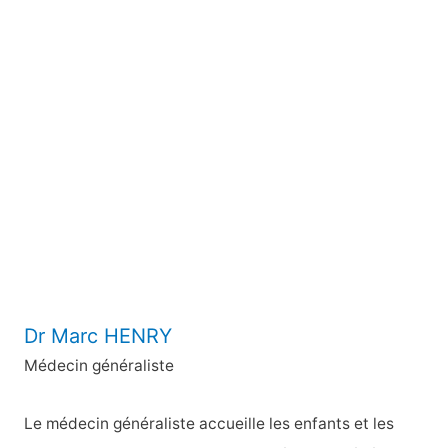
h
e
r
c
h
e
r
:
Dr Marc HENRY
Médecin généraliste
Le médecin généraliste accueille les enfants et les