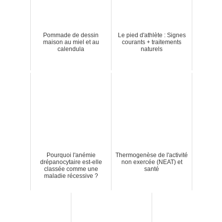
Pommade de dessin
Le pied d'athlète : Signes
maison au miel et au
courants + traitements
calendula
naturels
Pourquoi l'anémie
Thermogenèse de l'activité
drépanocytaire est-elle
non exercée (NEAT) et
classée comme une
santé
maladie récessive ?