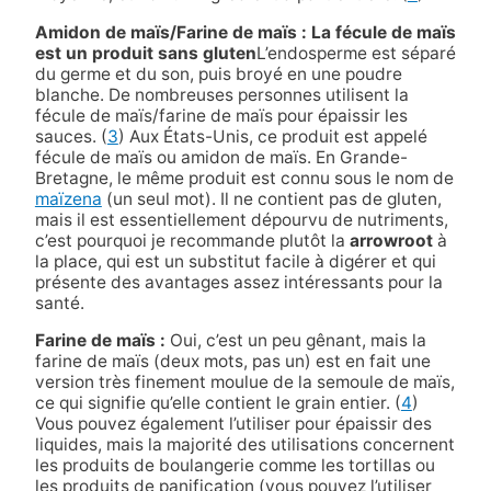
Amidon de maïs/Farine de maïs :
La fécule de maïs
est un produit sans gluten
L’endosperme est séparé
du germe et du son, puis broyé en une poudre
blanche. De nombreuses personnes utilisent la
fécule de maïs/farine de maïs pour épaissir les
sauces. (
3
) Aux États-Unis, ce produit est appelé
fécule de maïs ou amidon de maïs. En Grande-
Bretagne, le même produit est connu sous le nom de
maïzena
(un seul mot). Il ne contient pas de gluten,
mais il est essentiellement dépourvu de nutriments,
c’est pourquoi je recommande plutôt la
arrowroot
à
la place, qui est un substitut facile à digérer et qui
présente des avantages assez intéressants pour la
santé.
Farine de maïs :
Oui, c’est un peu gênant, mais la
farine de maïs (deux mots, pas un) est en fait une
version très finement moulue de la semoule de maïs,
ce qui signifie qu’elle contient le grain entier. (
4
)
Vous pouvez également l’utiliser pour épaissir des
liquides, mais la majorité des utilisations concernent
les produits de boulangerie comme les tortillas ou
les produits de panification (vous pouvez l’utiliser