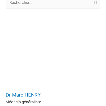
e
c
h
e
r
c
h
e
r
:
Dr Marc HENRY
Médecin généraliste