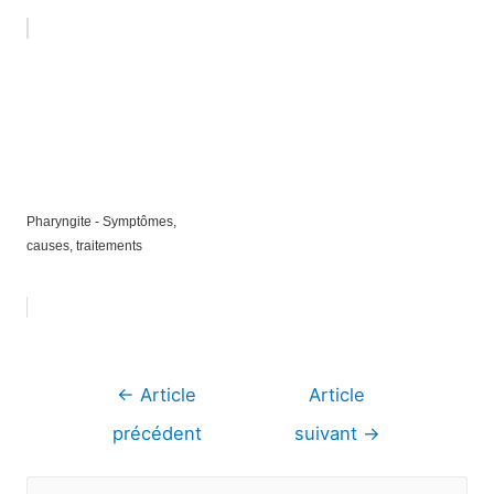
Pharyngite - Symptômes,
causes, traitements
Navigation
←
Article
Article
de
précédent
suivant
→
l’article
R