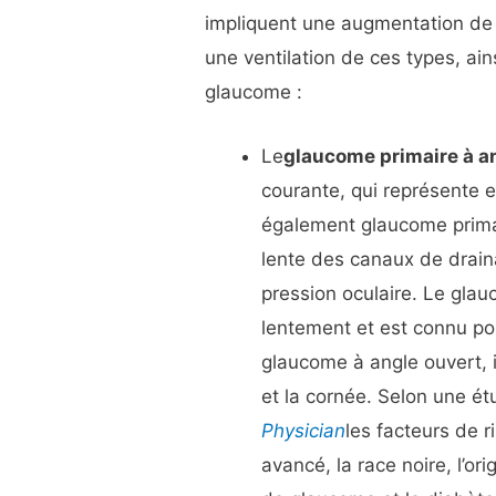
impliquent une augmentation de la
une ventilation de ces types, ai
glaucome :
Le
glaucome primaire à a
courante, qui représente e
également glaucome primair
lente des canaux de drain
pression oculaire. Le gla
lentement et est connu po
glaucome à angle ouvert, il
et la cornée. Selon une é
Physician
les facteurs de 
avancé, la race noire, l’or