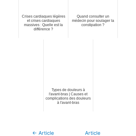
Crises cardiaques légères
Quand consulter un
et crises cardiaques
médecin pour soulager la
massives : Quelle est la
constipation ?
différence ?
Types de douleurs à
l'avant-bras | Causes et
complications des douleurs
à l'avant-bras
Navigation
←
Article
Article