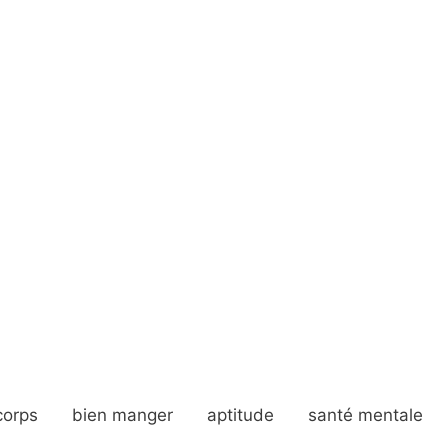
corps
bien manger
aptitude
santé mentale