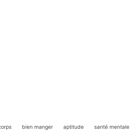
corps
bien manger
aptitude
santé mentale