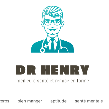
corps
bien manger
aptitude
santé mentale