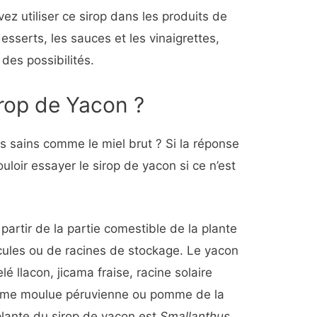
z utiliser ce sirop dans les produits de
esserts, les sauces et les vinaigrettes,
des possibilités.
irop de Yacon ?
s sains comme le miel brut ? Si la réponse
ouloir essayer le sirop de yacon si ce n’est
partir de la partie comestible de la plante
ules ou de racines de stockage. Le yacon
é llacon, jicama fraise, racine solaire
omme moulue péruvienne ou pomme de la
 plante du sirop de yacon est
Smallanthus