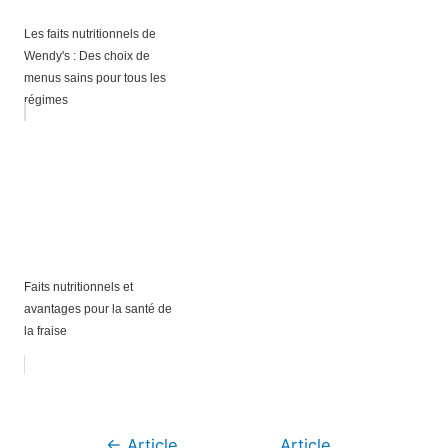
Les faits nutritionnels de
Wendy's : Des choix de
menus sains pour tous les
régimes
Faits nutritionnels et
avantages pour la santé de
la fraise
Navigation
←
Article
Article